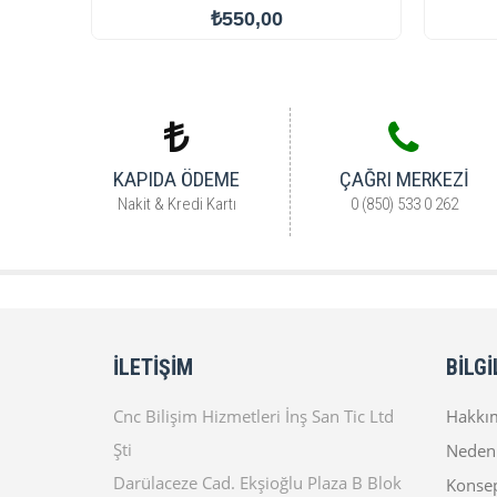
₺550,00
KAPIDA ÖDEME
ÇAĞRI MERKEZI
Nakit & Kredi Kartı
0 (850) 533 0 262
İLETIŞIM
BILGI
Cnc Bilişim Hizmetleri İnş San Tic Ltd
Hakkı
Şti
Neden 
Darülaceze Cad. Ekşioğlu Plaza B Blok
Konse