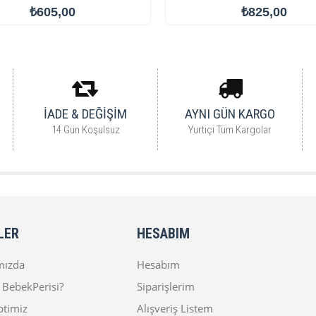
₺605,00
₺825,00
İADE & DEĞİŞİM
AYNI GÜN KARGO
14 Gün Koşulsuz
Yurtiçi Tüm Kargolar
LER
HESABIM
mızda
Hesabım
BebekPerisi?
Siparişlerim
ptimiz
Alışveriş Listem