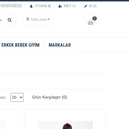
08505330262
OTURUM AÇ
KAYIT OL
BLOG
₺
0
Türk Lirası
ERKEK BEBEK GIYIM
MARKALAR
Ürün Karşılaştır (0)
ter: