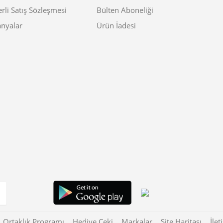
rli Satış Sözleşmesi
Bülten Aboneliği
nyalar
Ürün İadesi
Ortaklık Programı
Hediye Çeki
Markalar
Site Haritası
İlet