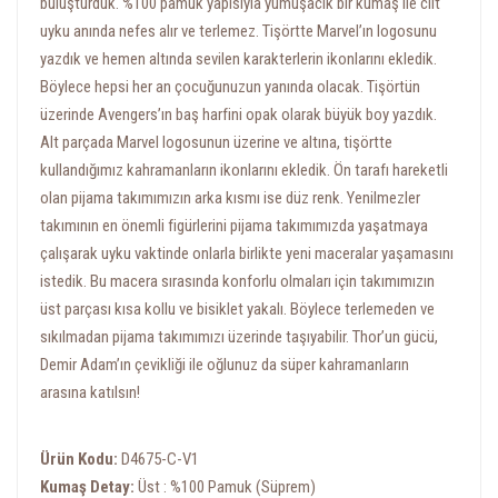
buluşturduk. %100 pamuk yapısıyla yumuşacık bir kumaş ile cilt
uyku anında nefes alır ve terlemez. Tişörtte Marvel’ın logosunu
yazdık ve hemen altında sevilen karakterlerin ikonlarını ekledik.
Böylece hepsi her an çocuğunuzun yanında olacak. Tişörtün
üzerinde Avengers’ın baş harfini opak olarak büyük boy yazdık.
Alt parçada Marvel logosunun üzerine ve altına, tişörtte
kullandığımız kahramanların ikonlarını ekledik. Ön tarafı hareketli
olan pijama takımımızın arka kısmı ise düz renk. Yenilmezler
takımının en önemli figürlerini pijama takımımızda yaşatmaya
çalışarak uyku vaktinde onlarla birlikte yeni maceralar yaşamasını
istedik. Bu macera sırasında konforlu olmaları için takımımızın
üst parçası kısa kollu ve bisiklet yakalı. Böylece terlemeden ve
sıkılmadan pijama takımımızı üzerinde taşıyabilir. Thor’un gücü,
Demir Adam’ın çevikliği ile oğlunuz da süper kahramanların
arasına katılsın!
Ürün Kodu:
D4675-C-V1
Kumaş Detay:
Üst : %100 Pamuk (Süprem)