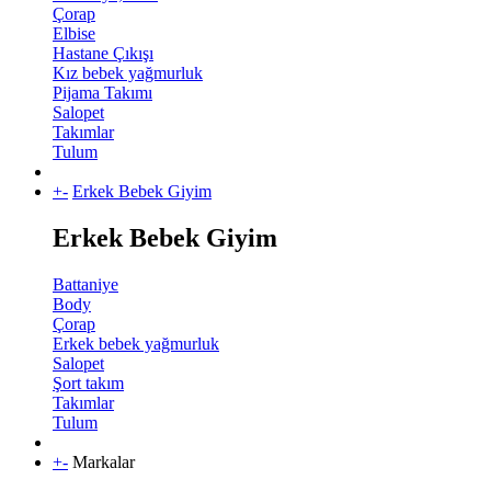
Çorap
Elbise
Hastane Çıkışı
Kız bebek yağmurluk
Pijama Takımı
Salopet
Takımlar
Tulum
+
-
Erkek Bebek Giyim
Erkek Bebek Giyim
Battaniye
Body
Çorap
Erkek bebek yağmurluk
Salopet
Şort takım
Takımlar
Tulum
+
-
Markalar