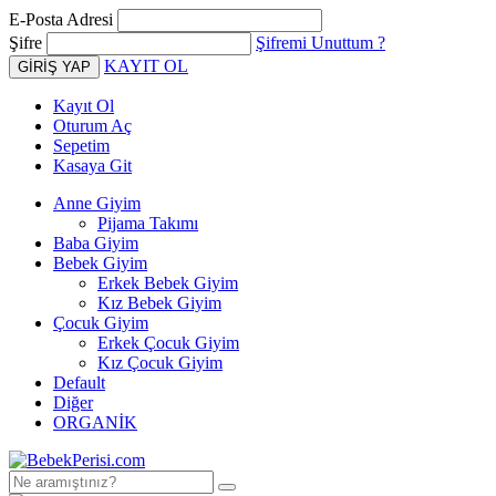
E-Posta Adresi
Şifre
Şifremi Unuttum ?
KAYIT OL
Kayıt Ol
Oturum Aç
Sepetim
Kasaya Git
Anne Giyim
Pijama Takımı
Baba Giyim
Bebek Giyim
Erkek Bebek Giyim
Kız Bebek Giyim
Çocuk Giyim
Erkek Çocuk Giyim
Kız Çocuk Giyim
Default
Diğer
ORGANİK