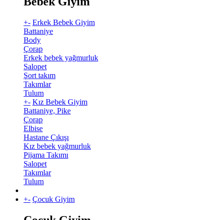
Bebek Giyim
+
-
Erkek Bebek Giyim
Battaniye
Body
Çorap
Erkek bebek yağmurluk
Salopet
Şort takım
Takımlar
Tulum
+
-
Kız Bebek Giyim
Battaniye, Pike
Çorap
Elbise
Hastane Çıkışı
Kız bebek yağmurluk
Pijama Takımı
Salopet
Takımlar
Tulum
+
-
Çocuk Giyim
Çocuk Giyim