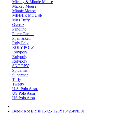
Mickey & Minnie Mouse
Mickey Mouse
Minnie Mouse
MINNIE MOUSE
Miss Tuffy
Overoz
Panolino
Pierre Cardin
Pijamaskeli
Roly Poly
ROLY POLY
Rolypoly
Rolypoly
Rolypoly
SNOOPY
Spiderman
Superman
Tuffy
Tweety
U.S. Polo Assn.
US Polo Assn
US Polo Assn
Bebek Kot Elbise 15425 T20Y15425PNL01