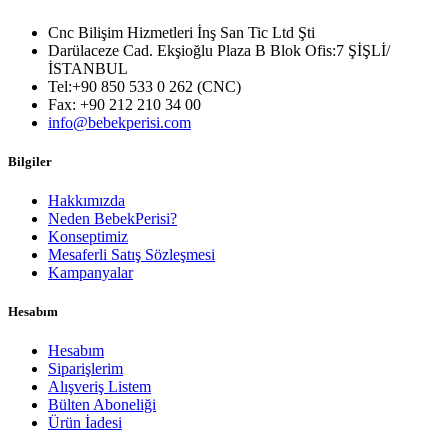
Cnc Bilişim Hizmetleri İnş San Tic Ltd Şti
Darülaceze Cad. Ekşioğlu Plaza B Blok Ofis:7 ŞİŞLİ/
İSTANBUL
Tel:+90 850 533 0 262 (CNC)
Fax: +90 212 210 34 00
info@bebekperisi.com
Bilgiler
Hakkımızda
Neden BebekPerisi?
Konseptimiz
Mesaferli Satış Sözleşmesi
Kampanyalar
Hesabım
Hesabım
Siparişlerim
Alışveriş Listem
Bülten Aboneliği
Ürün İadesi