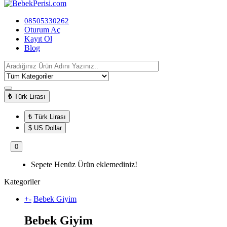
08505330262
Oturum Aç
Kayıt Ol
Blog
₺
Türk Lirası
₺ Türk Lirası
$ US Dollar
0
Sepete Henüz Ürün eklemediniz!
Kategoriler
+
-
Bebek Giyim
Bebek Giyim