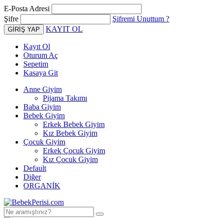
E-Posta Adresi
Şifre
Şifremi Unuttum ?
KAYIT OL
Kayıt Ol
Oturum Aç
Sepetim
Kasaya Git
Anne Giyim
Pijama Takımı
Baba Giyim
Bebek Giyim
Erkek Bebek Giyim
Kız Bebek Giyim
Çocuk Giyim
Erkek Çocuk Giyim
Kız Çocuk Giyim
Default
Diğer
ORGANİK