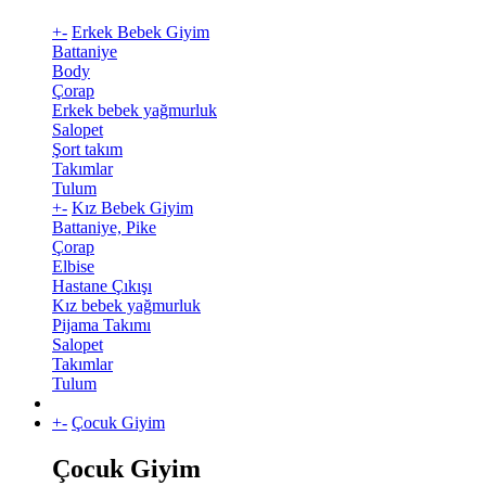
+
-
Erkek Bebek Giyim
Battaniye
Body
Çorap
Erkek bebek yağmurluk
Salopet
Şort takım
Takımlar
Tulum
+
-
Kız Bebek Giyim
Battaniye, Pike
Çorap
Elbise
Hastane Çıkışı
Kız bebek yağmurluk
Pijama Takımı
Salopet
Takımlar
Tulum
+
-
Çocuk Giyim
Çocuk Giyim