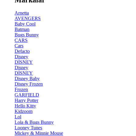
Arnetta
AVENGERS
Baby Cool
Batman
Bugs Bunny
CARS
Cars
Defacto
Disney
DİSNEY
Disney
DİSNEY
Disney Baby
Disney Frozen
Frozen
GARFIELD
Harry Potter
Hello Kitty
Kidzoom
Lol
Lola & Bugs Bunny
Looney Tunes
Mickey & Minnie Mouse