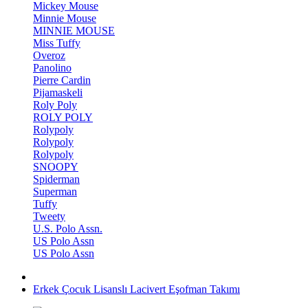
Mickey Mouse
Minnie Mouse
MINNIE MOUSE
Miss Tuffy
Overoz
Panolino
Pierre Cardin
Pijamaskeli
Roly Poly
ROLY POLY
Rolypoly
Rolypoly
Rolypoly
SNOOPY
Spiderman
Superman
Tuffy
Tweety
U.S. Polo Assn.
US Polo Assn
US Polo Assn
Erkek Çocuk Lisanslı Lacivert Eşofman Takımı