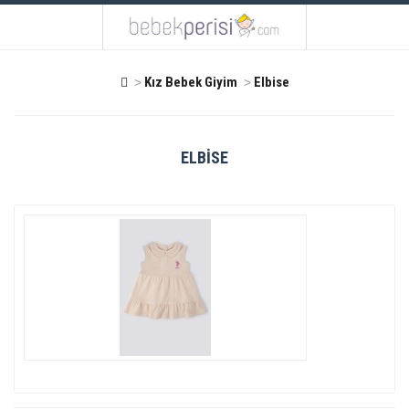
Kız Bebek Giyim
Elbise
ELBISE